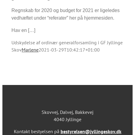
Regnskab for 2020 og budget for 2021 er ligeledes
Om Jyllinge Skov
vedhæftet under “referater” her på hjemmesiden.
Hav en […]
Udskydelse af ordinær generalforsamling i GF Jyllinge
Skov
Marlene
2021-03-29T10:42:17+01:00
Skovvej, Dalvej, Bakkevej
4040 Jyllinge
Kontakt bestyelsen på
bestyrelsen@jyllingeskov.dk